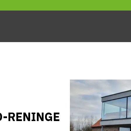
FINSTRAL
TOEBEHOREN
REALISATIES
OVER ON
LO-RENINGE