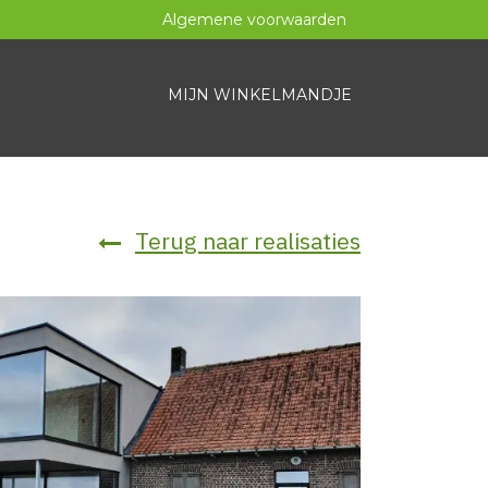
Algemene voorwaarden
MIJN WINKELMANDJE
S
CONTACT
OFFERTE AANVRAGEN
SHOP
Terug naar realisaties